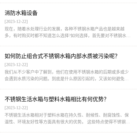
不锈钢圆柱形水箱的使用寿命，还可以提高客户体验，下面的不锈
消防水箱设备
钢保温水箱编辑器将分析不锈钢圆柱形水箱的安装。
[2023-12-22]
现在，随着水处理行业的发展，各种不锈钢水箱产品也是越来越
多，有时购买时都不知道怎么选择?如何选择，首先要对不锈钢水箱
产品的分类有一个大致的了解，这样才能根据使用需要选择合适的
产品。不锈钢水箱分类：不锈钢水箱可分为可分为：方形不锈钢水
如何防止组合式不锈钢水箱内部水质被污染呢？
箱、圆柱形不锈钢水箱、球形不锈钢水箱、异性不锈钢水箱（不均
匀、L形、U形等）；根据储存介质可分为：传统冷水箱、热水保温
[2023-12-22]
水箱、低温水保温水箱、极冷地区防冻水箱。
我们从不少客户中了解到，他们在使用不锈钢水箱的后期或多或少
会遇到水质污染的问题。到底是什么原因引起的，又该如何避免呢?
组合式不锈钢水箱。
不锈钢生活水箱与塑料水箱相比有何优势？
[2023-12-22]
不锈钢生活水箱相对于塑料水箱在持久性、耐候性、耐腐蚀性、保
温性、环境友好性等方面具有很大的优势。 这些特点使得不锈钢水
箱更适合长期使用和对水质健康要求较高的场所，如住宅、学校、
酒店等。